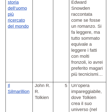
storia
Edward
dell’uomo
Snowden
più
raccontata
ricercato
come se fosse
del mondo
un romanzo. Si
fa leggere, ma
tutto sommato
equivale a
leggere i fatti
con molti
fronzoli, io avrei
preferito magari
più tecnicismi…
Il
John R.
5
Un’opera
Silmarillion
R.
impareggiabile,
Tolkien
dove Tolkien
crea il suo
universo (nel