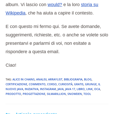
album. Vi lascio con
would?
e la loro
storia su
Wikipedia
, che ha aiuta a capire il contesto.
E con questo mi fermo qui. Se avete domande,
suggerimenti, richieste, etc. o anche se volete solo
presentarvi e parlarmi di voi, non esitate a
rispondere a questa email.
Ciao!
TAG
:
ALICE IN CHAINS
,
ANALISI
,
ARRAYLIST
,
BIBLIOGRAFIA
,
BLOG
,
CERTIFICAZIONE
,
COMMENTO
,
CORSO
,
CURIOSITÀ
,
GRATIS
,
GRUNGE
,
IL
NUOVO JAVA
,
INIZIATIVA
,
INSTAGRAM
,
JAVA
,
JAVA 17
,
LIBRO
,
LINK
,
OCA
,
PRODOTTO
,
PROGETTAZIONE
,
SILMARILLION
,
SNOWDEN
,
TOOL