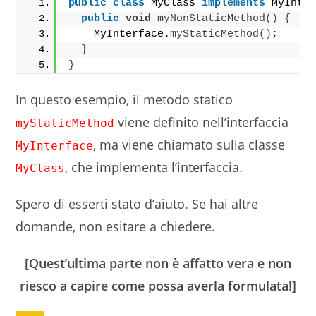
public
class
 MyClass 
implements
 MyInte
public
void
myNonStaticMethod
()
{
    MyInterface.
myStaticMethod
()
;
}
}
In questo esempio, il metodo statico
viene definito nell’interfaccia
myStaticMethod
, ma viene chiamato sulla classe
MyInterface
, che implementa l’interfaccia.
MyClass
Spero di esserti stato d’aiuto. Se hai altre
domande, non esitare a chiedere.
[Quest’ultima parte non è affatto vera e non
riesco a capire come possa averla formulata!]