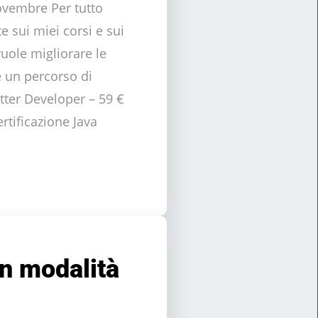
novembre Per tutto
 sui miei corsi e sui
vuole migliorare le
e un percorso di
tter Developer – 59 €
rtificazione Java
in modalità