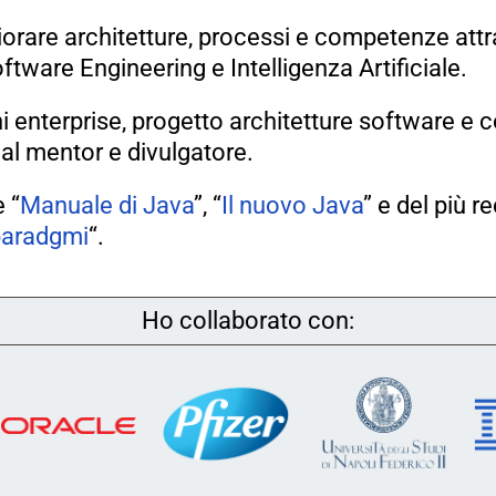
liorare architetture, processi e competenze at
tware Engineering e Intelligenza Artificiale.
i enterprise, progetto architetture software e 
l mentor e divulgatore.
 “
Manuale di Java
”, “
Il nuovo Java
” e del più r
paradgmi
“.
Ho collaborato con: