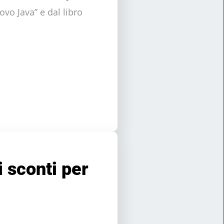
uovo Java” e dal libro
 sconti per