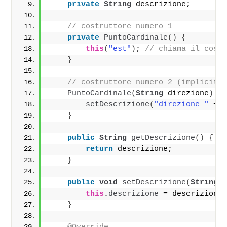
private
String
 descrizione;
// costruttore numero 1
private
PuntoCardinale
()
{
this
(
"est"
)
; 
// chiama il cost
}
// costruttore numero 2 (implicita
PuntoCardinale
(
String
 direzione
)
{
setDescrizione
(
"direzione "
 + 
}
public
String
getDescrizione
()
{
return
 descrizione;
}
public
void
setDescrizione
(
String
 
this
.
descrizione
 = descrizione
}