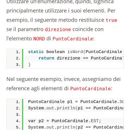
Utilizzare un’enumerazione, quindi, significa
principalmente utilizzare i suoi elementi. Per
esempio, il seguente metodo restituisce
true
se il parametro
coincide con
direzione
l’elemento
di
:
NORD
PuntoCardinale
static
boolean
isNord
(
PuntoCardinale d
return
 direzione == PuntoCardinale
}
Nel seguente esempio, invece, assegniamo dei
reference agli elementi di
:
PuntoCardinale
PuntoCardinale p1 = PuntoCardinale.
SUD
System.
out
.
println
(
p1 == PuntoCardinal
var p2 = PuntoCardinale.
EST
; 
System.
out
.
println
(
p2 == PuntoCardinal