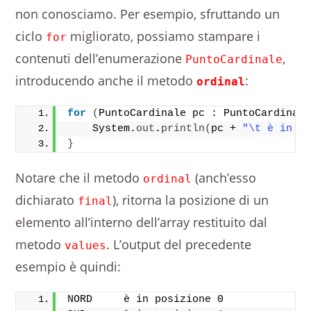
non conosciamo. Per esempio, sfruttando un
ciclo
migliorato, possiamo stampare i
for
contenuti dell’enumerazione
,
PuntoCardinale
introducendo anche il metodo
:
ordinal
for
(
PuntoCardinale pc : PuntoCardinal
    System.
out
.
println
(
pc + 
"\t è in p
}
Notare che il metodo
(anch’esso
ordinal
dichiarato
), ritorna la posizione di un
final
elemento all’interno dell’array restituito dal
metodo
. L’output del precedente
values
esempio è quindi:
NORD     è in posizione 0