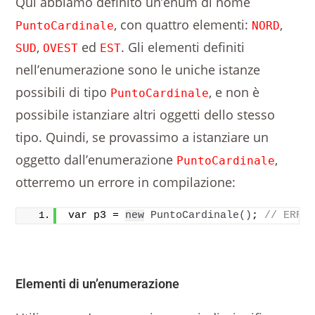
Qui abbiamo definito un’enum di nome
, con quattro elementi:
,
PuntoCardinale
NORD
,
ed
. Gli elementi definiti
SUD
OVEST
EST
nell’enumerazione sono le uniche istanze
possibili di tipo
, e non è
PuntoCardinale
possibile istanziare altri oggetti dello stesso
tipo. Quindi, se provassimo a istanziare un
oggetto dall’enumerazione
,
PuntoCardinale
otterremo un errore in compilazione:
var p3 = 
new
PuntoCardinale
()
; 
// ERRO
Elementi di un’enumerazione