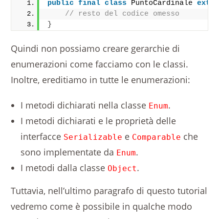
public
final
class
 PuntoCardinale 
exte
// resto del codice omesso 
}
Quindi non possiamo creare gerarchie di
enumerazioni come facciamo con le classi.
Inoltre, ereditiamo in tutte le enumerazioni:
I metodi dichiarati nella classe
.
Enum
I metodi dichiarati e le proprietà delle
interfacce
e
che
Serializable
Comparable
sono implementate da
.
Enum
I metodi dalla classe
.
Object
Tuttavia, nell’ultimo paragrafo di questo tutorial
vedremo come è possibile in qualche modo