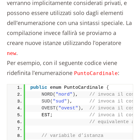
verranno implicitamente considerati privati, e
possono essere utilizzati solo dagli elementi
dell’enumerazione con una sintassi speciale. La
compilazione invece fallirà se proviamo a
creare nuove istanze utilizzando l’operatore
.
new
Per esempio, con il seguente codice viene
ridefinita l’enumerazione
:
PuntoCardinale
public
enum
 PuntoCardinale 
{
NORD
(
"nord"
)
,    
// invoca il cost
SUD
(
"sud"
)
,      
// invoca il cost
OVEST
(
"ovest"
)
,  
// invoca il cost
    EST;             
// invoca il cost
// equivalente a 
// variabile d’istanza