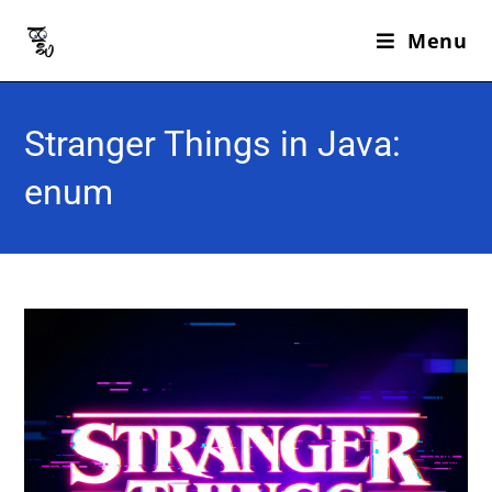
Menu
Stranger Things in Java:
enum