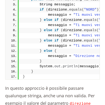
String
 messaggio;
if
(
direzione.
equals
(
"NORD"
))
            messaggio = 
"Ti muovi vers
}
else
if
(
direzione.
equals
(
"S
            messaggio = 
"Ti muovi vers
}
else
if
(
direzione.
equals
(
"O
            messaggio = 
"Ti muovi vers
}
else
if
(
direzione.
equals
(
"E
            messaggio = 
"Ti muovi vers
}
else
{
            messaggio = 
"Direzione non
}
        System.
out
.
println
(
messaggio
)
;
}
}
In questo approccio è possibile passare
qualunque stringa, anche una non valida. Per
esempio il valore del parametro
direzione