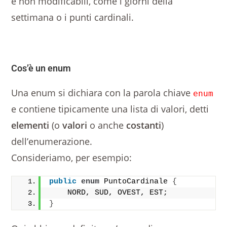
e non modificabili, come i giorni della
settimana o i punti cardinali.
Cos’è un enum
Una enum si dichiara con la parola chiave
enum
e contiene tipicamente una lista di valori, detti
elementi
(o
valori
o anche
costanti
)
dell’enumerazione.
Consideriamo, per esempio:
public
enum
 PuntoCardinale 
{
    NORD, SUD, OVEST, EST;
}