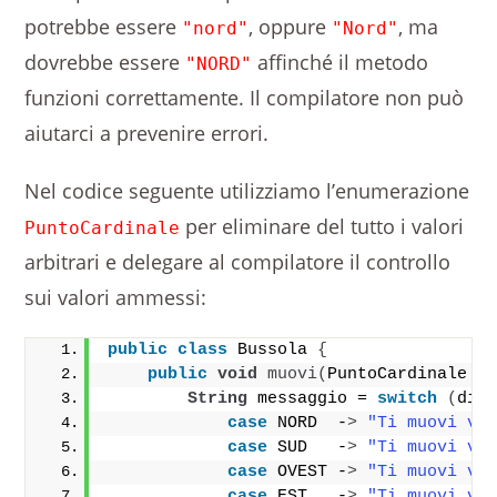
potrebbe essere
, oppure
, ma
"nord"
"Nord"
dovrebbe essere
affinché il metodo
"NORD"
funzioni correttamente. Il compilatore non può
aiutarci a prevenire errori.
Nel codice seguente utilizziamo l’enumerazione
per eliminare del tutto i valori
PuntoCardinale
arbitrari e delegare al compilatore il controllo
sui valori ammessi:
public
class
 Bussola 
{
public
void
muovi
(
PuntoCardinale d
String
 messaggio = 
switch
(
dir
case
 NORD  -
>
"Ti muovi ve
case
 SUD   -
>
"Ti muovi ve
case
 OVEST -
>
"Ti muovi ve
case
 EST   -
>
"Ti muovi ve