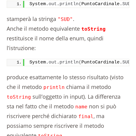
System.
out
.
println
(
PuntoCardinale.
SUD
.
stamperà la stringa
.
"SUD"
Anche il metodo equivalente
toString
restituisce il nome della enum, quindi
l’istruzione:
System.
out
.
println
(
PuntoCardinale.
SUD
)
produce esattamente lo stesso risultato (visto
che il metodo
chiama il metodo
println
sull’oggetto in input). La differenza
toString
sta nel fatto che il metodo
non si può
name
riscrivere perché dichiarato
, ma
final
possiamo sempre riscrivere il metodo
equivalente
.
toString