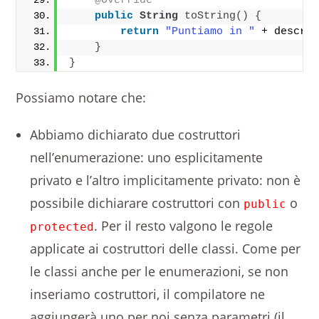
@Override
public
String
toString
()
{
return
"Puntiamo in "
 + descri
}
}
Possiamo notare che:
Abbiamo dichiarato due costruttori
nell’enumerazione: uno esplicitamente
privato e l’altro implicitamente privato: non è
possibile dichiarare costruttori con
o
public
. Per il resto valgono le regole
protected
applicate ai costruttori delle classi. Come per
le classi anche per le enumerazioni, se non
inseriamo costruttori, il compilatore ne
aggiungerà uno per noi senza parametri (il