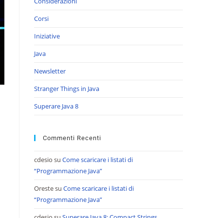
Considerazioni
Corsi
Iniziative
Java
Newsletter
Stranger Things in Java
Superare Java 8
Commenti Recenti
cdesio
su
Come scaricare i listati di
“Programmazione Java”
Oreste
su
Come scaricare i listati di
“Programmazione Java”
cdesio
su
Superare Java 8: Compact Strings