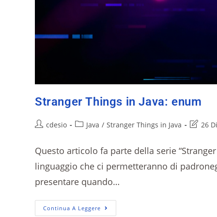
Stranger Things in Java: enum
cdesio
Java
/
Stranger Things in Java
26 D
Questo articolo fa parte della serie “Stranger
linguaggio che ci permetteranno di padroneg
presentare quando…
Continua A Leggere