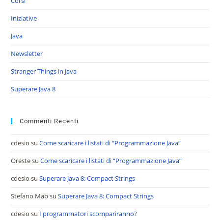
Corsi
Iniziative
Java
Newsletter
Stranger Things in Java
Superare Java 8
Commenti Recenti
cdesio
su
Come scaricare i listati di “Programmazione Java”
Oreste
su
Come scaricare i listati di “Programmazione Java”
cdesio
su
Superare Java 8: Compact Strings
Stefano Mab
su
Superare Java 8: Compact Strings
cdesio
su
I programmatori scompariranno?