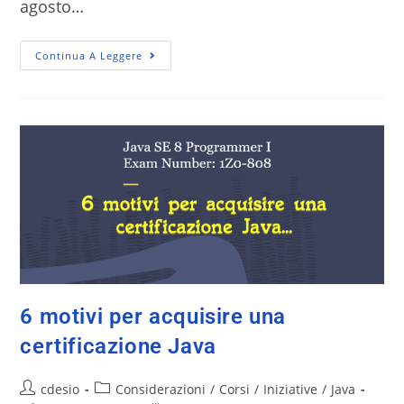
agosto…
Continua A Leggere
6 motivi per acquisire una
certificazione Java
cdesio
Considerazioni
/
Corsi
/
Iniziative
/
Java