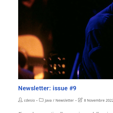
Newsletter: issue #9
cdesio
Java
/
Newsletter
8 Novembre 202