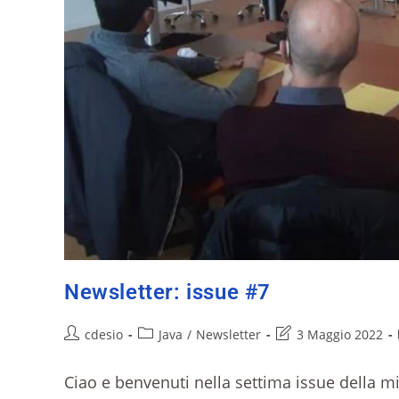
Newsletter: issue #7
cdesio
Java
/
Newsletter
3 Maggio 2022
Ciao e benvenuti nella settima issue della m