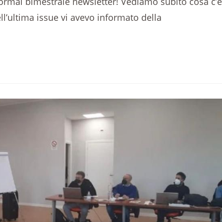
 ormai bimestrale newsletter! Vediamo subito cosa c’è
’ultima issue vi avevo informato della