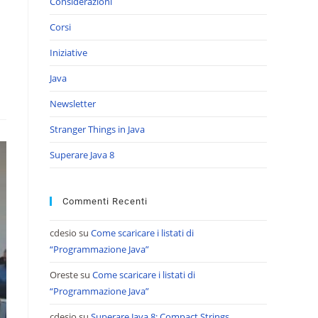
Considerazioni
Corsi
Iniziative
Java
Newsletter
Stranger Things in Java
Superare Java 8
Commenti Recenti
cdesio
su
Come scaricare i listati di
“Programmazione Java”
Oreste
su
Come scaricare i listati di
“Programmazione Java”
cdesio
su
Superare Java 8: Compact Strings