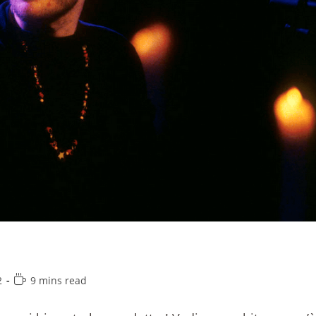
2
9 mins read