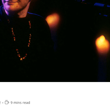
2
9 mins read