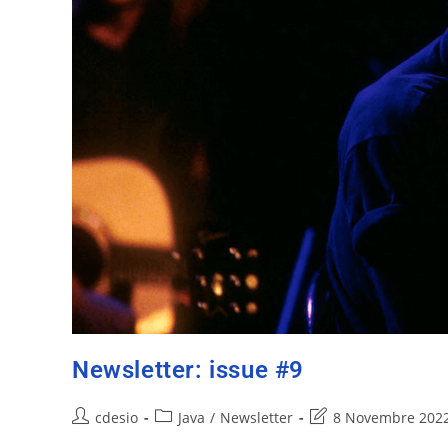
Newsletter: issue #9
cdesio
Java
/
Newsletter
8 Novembre 202