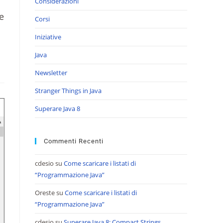
Considerazioni
e
Corsi
Iniziative
Java
Newsletter
Stranger Things in Java
Superare Java 8
Commenti Recenti
cdesio
su
Come scaricare i listati di
“Programmazione Java”
Oreste
su
Come scaricare i listati di
“Programmazione Java”
cdesio
su
Superare Java 8: Compact Strings