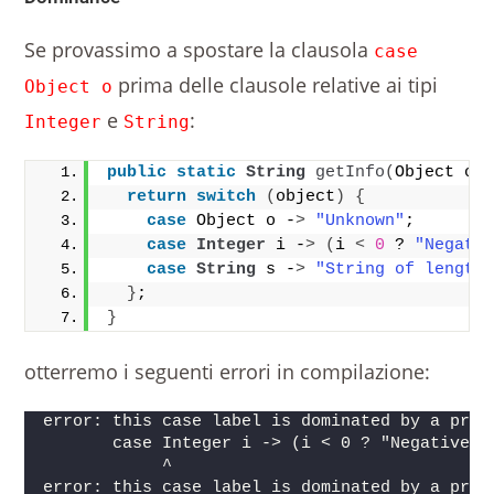
Se provassimo a spostare la clausola
case
prima delle clausole relative ai tipi
Object o
e
:
Integer
String
public
static
String
getInfo
(
Object ob
return
switch
(
object
)
{
case
 Object o -
>
"Unknown"
;
case
Integer
 i -
>
(
i 
<
0
 ? 
"Negati
case
String
 s -
>
"String of length
}
;
}
otterremo i seguenti errori in compilazione:
error: this case label is dominated by a prec
       case Integer i -> (i < 0 ? "Negative" 
            ^
error: this case label is dominated by a prec