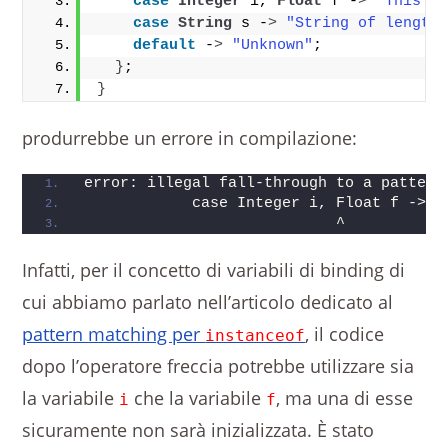
case
Integer
 i, 
Float
 f -
>
"This i
case
String
 s -
>
"String of length
default
 -
>
"Unknown"
;
}
;
}
produrrebbe un errore in compilazione:
error: illegal fall-through to a pattern
            case Integer i, Float f -> "
                            ^
Infatti, per il concetto di variabili di binding di
cui abbiamo parlato nell’articolo dedicato al
pattern matching per
, il codice
instanceof
dopo l’operatore freccia potrebbe utilizzare sia
la variabile
che la variabile
, ma una di esse
i
f
sicuramente non sarà inizializzata. È stato