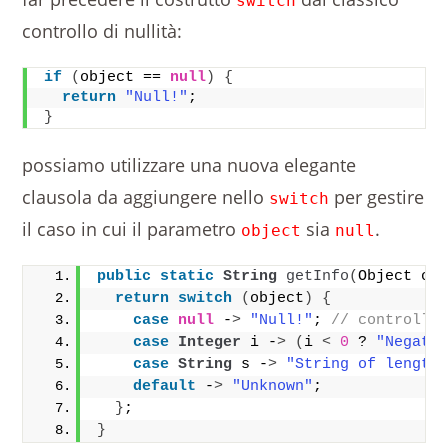
switch
controllo di nullità:
if
(
object == 
null
)
{
return
"Null!"
;
}
possiamo utilizzare una nuova elegante
clausola da aggiungere nello
per gestire
switch
il caso in cui il parametro
sia
.
object
null
public
static
String
getInfo
(
Object ob
return
switch
(
object
)
{
case
null
 -
>
"Null!"
; 
// controllo
case
Integer
 i -
>
(
i 
<
0
 ? 
"Negati
case
String
 s -
>
"String of length
default
 -
>
"Unknown"
;
}
;
}