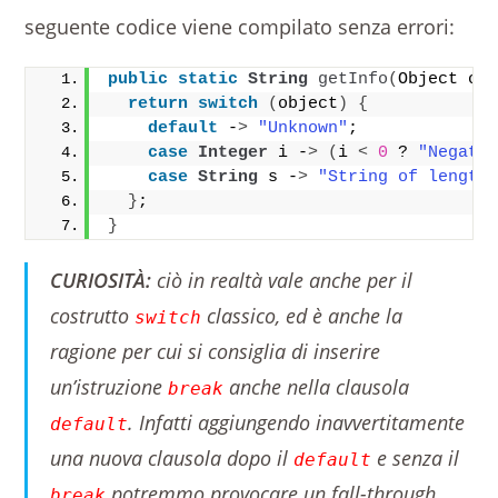
seguente codice viene compilato senza errori:
public
static
String
getInfo
(
Object ob
return
switch
(
object
)
{
default
 -
>
"Unknown"
;
case
Integer
 i -
>
(
i 
<
0
 ? 
"Negati
case
String
 s -
>
"String of length
}
;
}
CURIOSITÀ:
ciò in realtà vale anche per il
costrutto
classico, ed è anche la
switch
ragione per cui si consiglia di inserire
un’istruzione
anche nella clausola
break
. Infatti aggiungendo inavvertitamente
default
una nuova clausola dopo il
e senza il
default
potremmo provocare un
fall-through
break