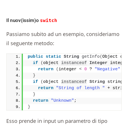
Il nuov(issim)o
switch
Passiamo subito ad un esempio, consideriamo
il seguente metodo:
public
static
String
getInfo
(
Object ob
if
(
object 
instanceof
Integer
 intege
return
(
integer 
<
0
 ? 
"Negative"
 :
}
if
(
object 
instanceof
String
 string
)
return
"String of length "
 + strin
}
return
"Unknown"
;
}
Esso prende in input un parametro di tipo