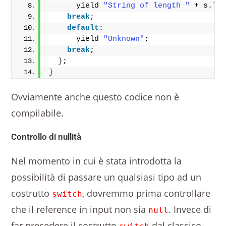
      yield 
"String of length "
 + s.
le
break
;
default
: 
      yield 
"Unknown"
;
break
;
}
;
}
Ovviamente anche questo codice non è
compilabile.
Controllo di nullità
Nel momento in cui è stata introdotta la
possibilità di passare un qualsiasi tipo ad un
costrutto
, dovremmo prima controllare
switch
che il reference in input non sia
. Invece di
null
far precedere il costrutto
dal classico