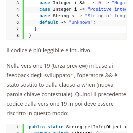
case
Integer
 i && i 
<
0
 -
>
"Negati
case
Integer
 i -
>
"Positive intege
case
String
 s -
>
"String of length
default
 -
>
"Unknown"
;
}
;
}
Il codice è più leggibile e intuitivo.
Nella versione 19 (terza preview) in base ai
feedback degli sviluppatori, l’operatore && è
stato sostituito dalla clausola when (nuova
parola chiave contestuale). Quindi il precedente
codice dalla versione 19 in poi deve essere
riscritto in questo modo:
public
static
String
getInfo
(
Object ob