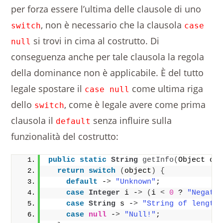
per forza essere l’ultima delle clausole di uno
, non è necessario che la clausola
switch
case
si trovi in cima al costrutto. Di
null
conseguenza anche per tale clausola la regola
della dominance non è applicabile. È del tutto
legale spostare il
come ultima riga
case null
dello
, come è legale avere come prima
switch
clausola il
senza influire sulla
default
funzionalità del costrutto:
public
static
String
getInfo
(
Object ob
return
switch
(
object
)
{
default
 -
>
"Unknown"
;
case
Integer
 i -
>
(
i 
<
0
 ? 
"Negati
case
String
 s -
>
"String of length
case
null
 -
>
"Null!"
;