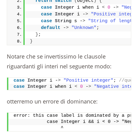
return
switch
(
object
)
{
case
Integer
 i when i 
<
0
 -
>
"Nega
case
Integer
 i -
>
"Positive intege
case
String
 s -
>
"String of length
default
 -
>
"Unknown"
;
}
;
}
Notare che se invertissimo le clausole
riguardanti gli interi nel seguente modo:
case
Integer
 i -
>
"Positive integer"
; 
//ques
case
Integer
 i when i 
<
0
 -
>
"Negative integ
otterremo un errore di dominance:
error: this case label is dominated by a pre
            case Integer i && i < 0 -> "Nega
                 ^