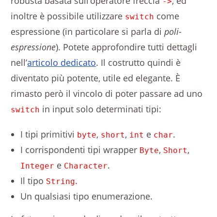
robusta basata sull’operatore freccia
, ed
->
inoltre è possibile utilizzare
come
switch
espressione (in particolare si parla di
poli-
espressione
). Potete approfondire tutti dettagli
nell’
articolo dedicato
. Il costrutto quindi è
diventato più potente, utile ed elegante. È
rimasto però il vincolo di poter passare ad uno
in input solo determinati tipi:
switch
I tipi primitivi
,
,
e
.
byte
short
int
char
I corrispondenti tipi wrapper
,
,
Byte
Short
e
.
Integer
Character
Il tipo
.
String
Un qualsiasi tipo enumerazione.