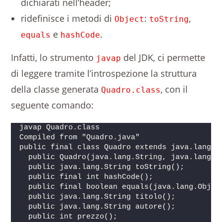
dichiarati nell’header;
ridefinisce i metodi di
:
,
Object
toString
e
.
equals
hashCode
Infatti, lo strumento
del JDK, ci permette
javap
di leggere tramite l’introspezione la struttura
della classe generata
, con il
Quadro.class
seguente comando:
javap Quadro.class
Compiled from "Quadro.java"
public final class Quadro extends java.lang.R
  public Quadro(java.lang.String, java.lang.S
  public java.lang.String toString();
  public final int hashCode();
  public final boolean equals(java.lang.Objec
  public java.lang.String titolo();
  public java.lang.String autore();
  public int prezzo();