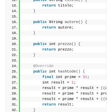
public
String
titolo
()
{
return
 titolo;
}
public
String
autore
()
{
return
 autore;
}
public
int
prezzo
()
{
return
 prezzo;
}
@Override
public
int
hashCode
()
{
final
int
 prime = 
31
;
int
 result = 
1
;
        result = prime * result + 
((
au
        result = prime * result + prez
        result = prime * result + 
((
ti
return
 result;
}