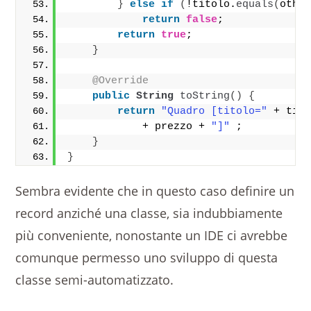
}
else
if
(
!titolo.
equals
(
othe
return
false
;
return
true
;
}
@Override
public
String
toString
()
{
return
"Quadro [titolo="
 + tit
            + prezzo + 
"]"
 ;
}
}
Sembra evidente che in questo caso definire un
record anziché una classe, sia indubbiamente
più conveniente, nonostante un IDE ci avrebbe
comunque permesso uno sviluppo di questa
classe semi-automatizzato.