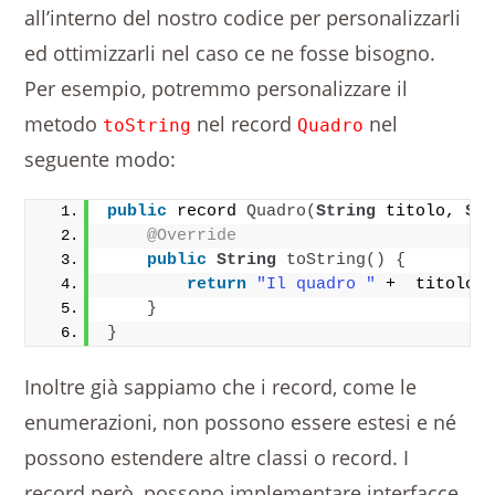
all’interno del nostro codice per personalizzarli
ed ottimizzarli nel caso ce ne fosse bisogno.
Per esempio, potremmo personalizzare il
metodo
nel record
nel
toString
Quadro
seguente modo:
public
 record 
Quadro
(
String
 titolo, 
St
@Override
public
String
toString
()
{
return
"Il quadro "
 +  titolo 
}
}
Inoltre già sappiamo che i record, come le
enumerazioni, non possono essere estesi e né
possono estendere altre classi o record. I
record però, possono implementare interfacce.