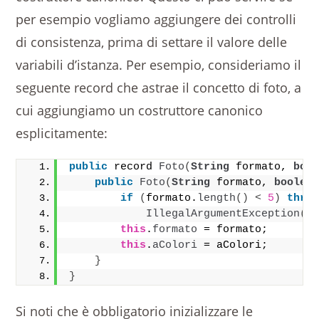
per esempio vogliamo aggiungere dei controlli
di consistenza, prima di settare il valore delle
variabili d’istanza. Per esempio, consideriamo il
seguente record che astrae il concetto di foto, a
cui aggiungiamo un costruttore canonico
esplicitamente:
public
 record 
Foto
(
String
 formato, 
boo
public
Foto
(
String
 formato, 
boolea
if
(
formato.
length
()
<
5
)
thro
IllegalArgumentException
(
"
this
.
formato
 = formato;
this
.
aColori
 = aColori;
}
}
Si noti che è obbligatorio inizializzare le