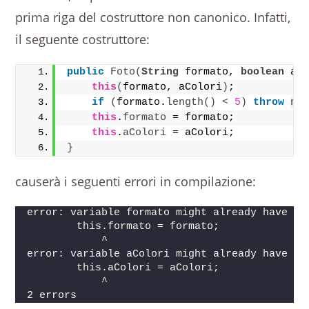
prima riga del costruttore non canonico. Infatti,
il seguente costruttore:
public
Foto
(
String
 formato, 
boolean
 aC
this
(
formato, aColori
)
;
if
(
formato.
length
()
<
5
)
throw
ne
this
.
formato
 = formato;
this
.
aColori
 = aColori;
}
causerà i seguenti errori in compilazione:
error: variable formato might already have be
        this.formato = formato;
            ^
error: variable aColori might already have be
        this.aColori = aColori;
            ^
2 errors