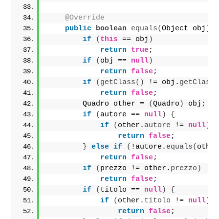
@Override
public
boolean
equals
(
Object obj
)
if
(
this
 == obj
)
return
true
;
if
(
obj == 
null
)
return
false
;
if
(
getClass
()
 != obj.
getClass
return
false
;
        Quadro other = 
(
Quadro
)
 obj;
if
(
autore == 
null
)
{
if
(
other.
autore
 != 
null
)
return
false
;
}
else
if
(
!autore.
equals
(
othe
return
false
;
if
(
prezzo != other.
prezzo
)
return
false
;
if
(
titolo == 
null
)
{
if
(
other.
titolo
 != 
null
)
return
false
;