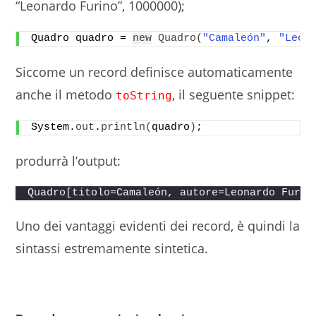
“Leonardo Furino”, 1000000);
Quadro quadro = 
new
Quadro
(
"Camaleón"
, 
"Leon
Siccome un record definisce automaticamente
anche il metodo
, il seguente snippet:
toString
System.
out
.
println
(
quadro
)
;
produrrà l’output:
Quadro[titolo=Camaleón, autore=Leonardo Furin
Uno dei vantaggi evidenti dei record, è quindi la
sintassi estremamente sintetica.