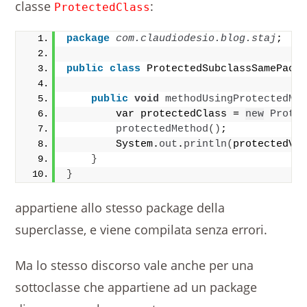
classe
:
ProtectedClass
package
 com.claudiodesio.blog.staj
;
public
class
 ProtectedSubclassSamePack
public
void
methodUsingProtectedMe
        var protectedClass = 
new
Prote
protectedMethod
()
;
        System.
out
.
println
(
protectedVa
}
}
appartiene allo stesso package della
superclasse, e viene compilata senza errori.
Ma lo stesso discorso vale anche per una
sottoclasse che appartiene ad un package