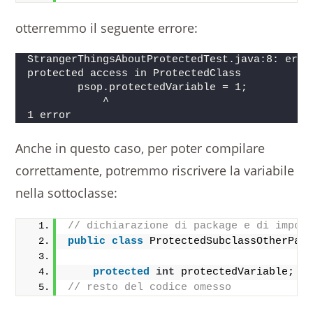
otterremmo il seguente errore:
StrangerThingsAboutProtectedTest.java:8: erro
protected access in ProtectedClass
        psop.protectedVariable = 1;
            ^
1 error 
Anche in questo caso, per poter compilare
correttamente, potremmo riscrivere la variabile
nella sottoclasse:
// dichiarazione di package e di impor
public
class
 ProtectedSubclassOtherPac
protected
int
 protectedVariable;
// resto del codice omesso