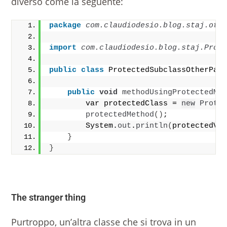
diverso come la seguente:
package
 com.claudiodesio.blog.staj.oth
import
 com.claudiodesio.blog.staj.Prot
public
class
 ProtectedSubclassOtherPac
public
void
methodUsingProtectedMe
        var protectedClass = 
new
Prote
protectedMethod
()
;
        System.
out
.
println
(
protectedVa
}
}
The stranger thing
Purtroppo, un’altra classe che si trova in un