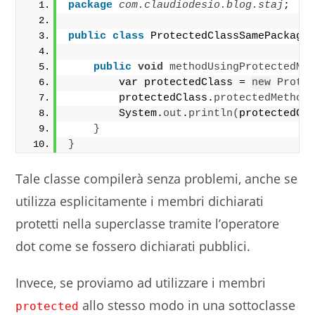
package
 com.claudiodesio.blog.staj
;
public
class
 ProtectedClassSamePackage
public
void
methodUsingProtectedMe
        var protectedClass = 
new
Prote
        protectedClass.
protectedMethod
        System.
out
.
println
(
protectedCl
}
}
Tale classe compilerà senza problemi, anche se
utilizza esplicitamente i membri dichiarati
protetti nella superclasse tramite l’operatore
dot come se fossero dichiarati pubblici.
Invece, se proviamo ad utilizzare i membri
allo stesso modo in una sottoclasse
protected