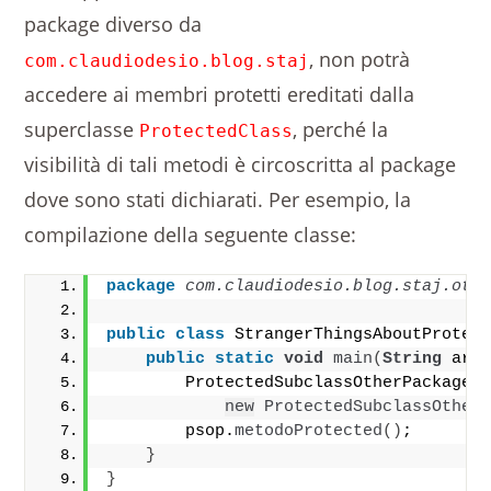
package diverso da
, non potrà
com.claudiodesio.blog.staj
accedere ai membri protetti ereditati dalla
superclasse
, perché la
ProtectedClass
visibilità di tali metodi è circoscritta al package
dove sono stati dichiarati. Per esempio, la
compilazione della seguente classe:
package
 com.claudiodesio.blog.staj.oth
public
class
 StrangerThingsAboutProtec
public
static
void
main
(
String
 arg
        ProtectedSubclassOtherPackage 
new
ProtectedSubclassOther
        psop.
metodoProtected
()
;
}
}