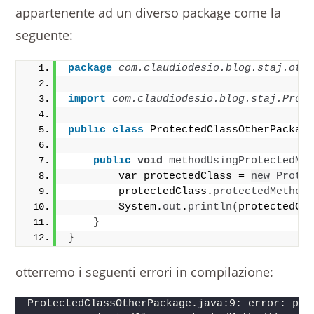
appartenente ad un diverso package come la
seguente:
package
 com.claudiodesio.blog.staj.oth
import
 com.claudiodesio.blog.staj.Prot
public
class
 ProtectedClassOtherPackag
public
void
methodUsingProtectedMe
        var protectedClass = 
new
Prote
        protectedClass.
protectedMethod
        System.
out
.
println
(
protectedCl
}
}
otterremo i seguenti errori in compilazione:
ProtectedClassOtherPackage.java:9: error: pro