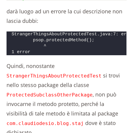
darà luogo ad un errore la cui descrizione non
lascia dubbi:
StrangerThingsAboutProtectedTest.java:7: erro
        psop.protectedMethod();
            ^
1 error 
Quindi, nonostante
si trovi
StrangerThingsAboutProtectedTest
nello stesso package della classe
, non può
ProtectedSubclassOtherPackage
invocarne il metodo protetto, perché la
visibilità di tale metodo è limitata al package
dove è stato
com.claudiodesio.blog.staj
dichiarato.