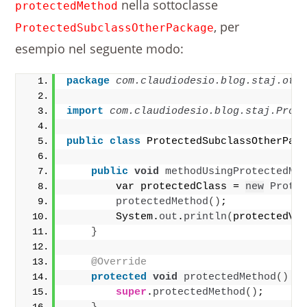
nella sottoclasse
protectedMethod
, per
ProtectedSubclassOtherPackage
esempio nel seguente modo:
package
 com.claudiodesio.blog.staj.oth
import
 com.claudiodesio.blog.staj.Prot
public
class
 ProtectedSubclassOtherPac
public
void
methodUsingProtectedMe
        var protectedClass = 
new
Prote
protectedMethod
()
;
        System.
out
.
println
(
protectedVa
}
@Override
protected
void
protectedMethod
()
{
super
.
protectedMethod
()
;