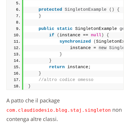
protected
SingletonExample
()
{
}
public
static
 SingletonExample 
get
if
(
instance == 
null
)
{
synchronized
(
SingletonExa
                instance = 
new
Singlet
}
}
return
 instance;
}
//altro codice omesso
}
A patto che il package
non
com.claudiodesio.blog.staj.singleton
contenga altre classi.