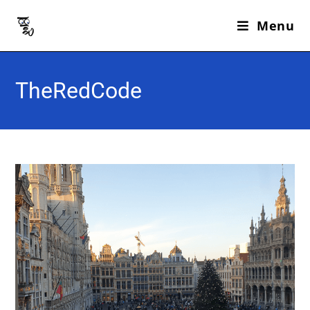
Menu
TheRedCode