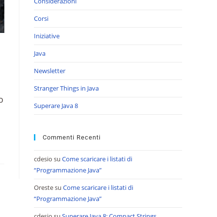
Considerazioni
Corsi
Iniziative
Java
Newsletter
Stranger Things in Java
o
Superare Java 8
Commenti Recenti
cdesio
su
Come scaricare i listati di
“Programmazione Java”
Oreste
su
Come scaricare i listati di
“Programmazione Java”
cdesio
su
Superare Java 8: Compact Strings