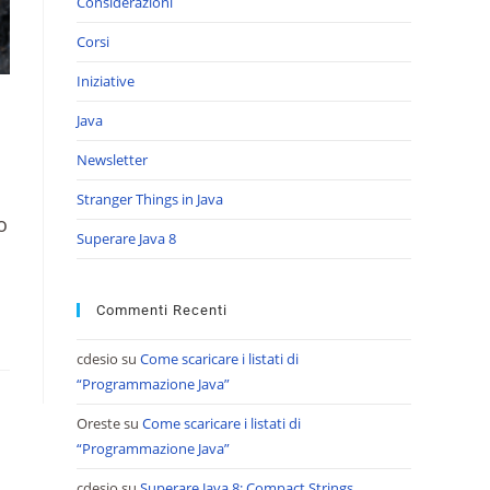
Considerazioni
Corsi
Iniziative
Java
Newsletter
Stranger Things in Java
o
Superare Java 8
Commenti Recenti
cdesio
su
Come scaricare i listati di
“Programmazione Java”
Oreste
su
Come scaricare i listati di
“Programmazione Java”
cdesio
su
Superare Java 8: Compact Strings