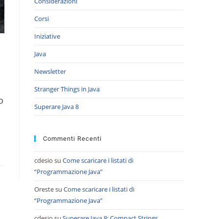
Considerazioni
Corsi
Iniziative
Java
Newsletter
Stranger Things in Java
o
Superare Java 8
Commenti Recenti
cdesio
su
Come scaricare i listati di
“Programmazione Java”
Oreste
su
Come scaricare i listati di
“Programmazione Java”
cdesio
su
Superare Java 8: Compact Strings