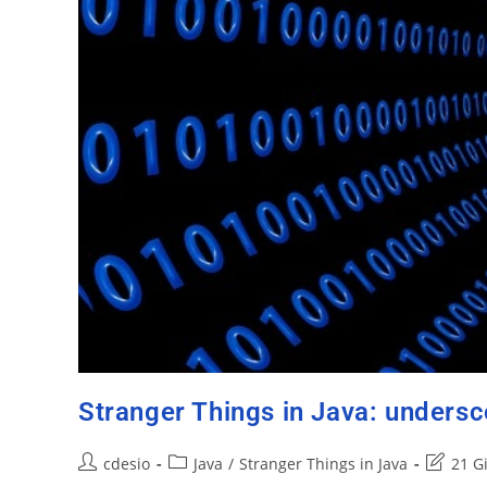
Stranger Things in Java: undersc
cdesio
Java
/
Stranger Things in Java
21 G