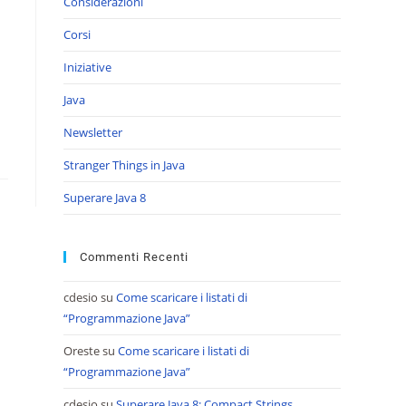
Considerazioni
Corsi
Iniziative
Java
Newsletter
Stranger Things in Java
Superare Java 8
Commenti Recenti
cdesio
su
Come scaricare i listati di
“Programmazione Java”
Oreste
su
Come scaricare i listati di
“Programmazione Java”
cdesio
su
Superare Java 8: Compact Strings