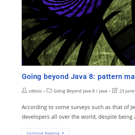
Going beyond Java 8: pattern ma
cdesio
Going Beyond Java 8
/
Java
23 June
According to some surveys such as that of Jet
developers all over the world, despite being
Continue Reading