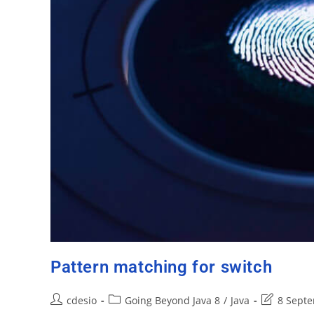
Pattern matching for switch
cdesio
Going Beyond Java 8
/
Java
8 Sept