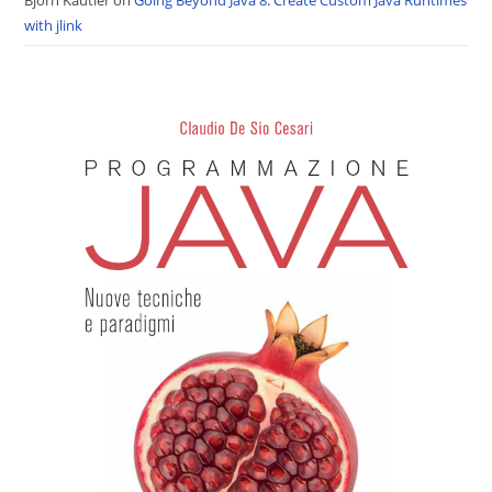
Björn Kautler
on
Going Beyond Java 8: Create Custom Java Runtimes
with jlink