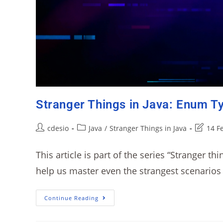
Stranger Things in Java: Enum T
cdesio
Java
/
Stranger Things in Java
14 F
This article is part of the series “Stranger th
help us master even the strangest scenarios
Continue Reading