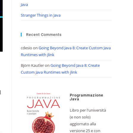
Java
Stranger Things in Java
Recent Comments
cdesio
on
Going Beyond Java 8: Create Custom Java
Runtimes with jlink
Björn Kautler
on
Going Beyond Java 8: Create
Custom Java Runtimes with jlink
l
Programmazione
Java
Libro per l'università
(e non solo)
aggiornato alla
versione 25 e con